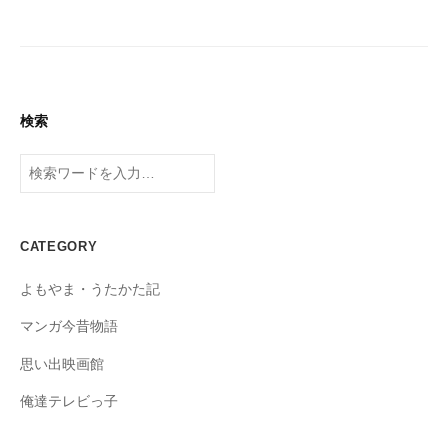
の
k
u
ペ
s
ー
a
ジ
d
送
検索
o
り
検
索
CATEGORY
よもやま・うたかた記
マンガ今昔物語
思い出映画館
俺達テレビっ子