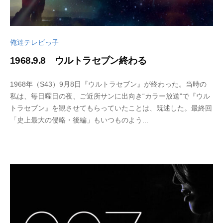
俺達テレビっ子
1968.9.8 ウルトラセブン終わる
2
b
1968年（S43）9月8日『ウルトラセブン』が終わった。当時の
0
y
私は、毎日曜日の夜、ご近所サンに出向き“カラー放送”で『ウル
2
w
トラセブン』を観させてもらっていたことは、既述した。最終回
5
p
「史上最大の侵略・後編」もいつものよう...
年
_
3
b
月
u
3
t
1
s
日
u
k
u
s