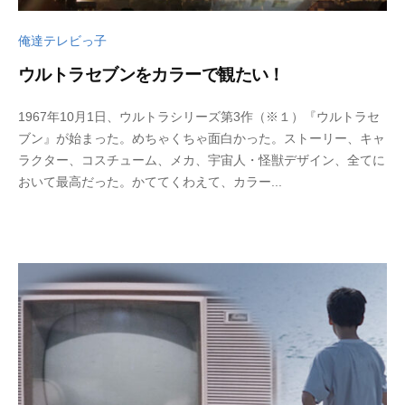
俺達テレビっ子
ウルトラセブンをカラーで観たい！
2
b
1967年10月1日、ウルトラシリーズ第3作（※１）『ウルトラセ
0
y
ブン』が始まった。めちゃくちゃ面白かった。ストーリー、キャ
2
w
ラクター、コスチューム、メカ、宇宙人・怪獣デザイン、全てに
4
p
おいて最高だった。かててくわえて、カラー...
年
_
1
b
0
u
月
t
1
s
8
u
日
k
u
s
a