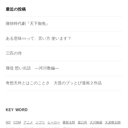
最近の投稿
痛快時代劇『天下御免』
ある意味○○って、言い方 使います？
三匹の侍
堰堤 想い出話 ―河川敷編―
奇想天外とはこのことさ 大昔のブッとび漫画２作品
KEY WORD
007
COM
アニメ
ジブリ
ヒーロー
勝新太郎
坂口尚
大川橋蔵
大犮柳太朗