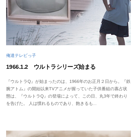
d
o
俺達テレビっ子
1966.1.2 ウルトラシリーズ始まる
2
b
『ウルトラQ』が始まったのは、1966年のお正月２日から。『鉄
0
y
腕アトム』の開始以来TVアニメが握っていた子供番組の寡占状
2
w
態は、『ウルトラQ』の登場によって、この日、丸3年で終わり
4
p
を告げた。 人は慣れるものであり、飽きるも...
年
_
1
b
0
u
月
t
1
s