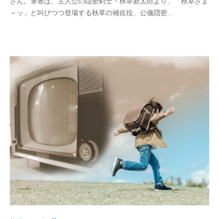
さん。筆者は、主人公の隠密剣士・秋草新太郎より、「秋草さま
3
p
～ッ」と叫びつつ登場する秋草の補佐役、公儀隠密...
年
_
9
b
月
u
2
t
6
s
日
u
k
u
s
a
d
o