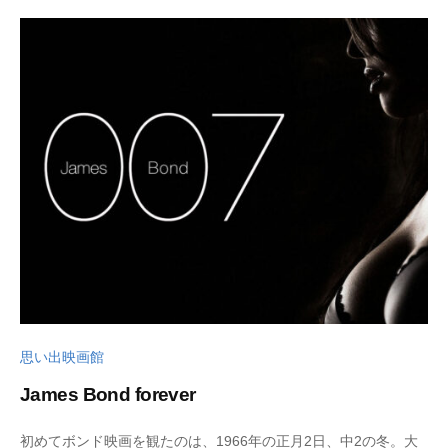
2
t
7
s
日
u
k
u
s
a
d
o
思い出映画館
James Bond forever
2
b
初めてボンド映画を観たのは、1966年の正月2日、中2の冬。大