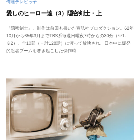
俺達テレビっ子
愛しのヒーロー達（3）隠密剣士・上
2
b
『隠密剣士』、制作は前回も書いた宣弘社プロダクション。62年
0
y
10月から65年3月までTBS系毎週日曜夜7時からの30分（※1-
2
w
※2）、全10部（＝計128話）に渡って放映され、日本中に爆発
3
p
的忍者ブームを巻き起こした傑作時...
年
_
9
b
月
u
2
t
6
s
日
u
k
u
s
a
d
o