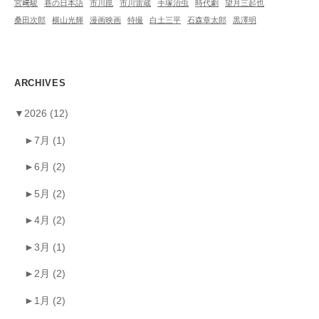
宮﨑駿
巷の日本語
市川崑
市川雷蔵
手塚治虫
時代劇
望月三起也
桑田次郎
横山光輝
漫画映画
特撮
白土三平
石森章太郎
黒澤明
ARCHIVES
▼
2026
(12)
►
7月
(1)
►
6月
(2)
►
5月
(2)
►
4月
(2)
►
3月
(1)
►
2月
(2)
►
1月
(2)