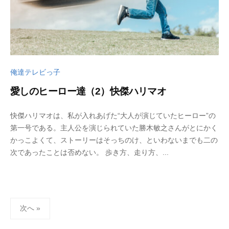
俺達テレビっ子
愛しのヒーロー達（2）快傑ハリマオ
2
b
快傑ハリマオは、私が入れあげた“大人が演じていたヒーロー”の
0
y
第一号である。主人公を演じられていた勝木敏之さんがとにかく
2
w
かっこよくて、ストーリーはそっちのけ、といわないまでも二の
3
p
次であったことは否めない。 歩き方、走り方、...
年
_
5
b
月
u
3
t
投
0
s
次へ »
稿
日
u