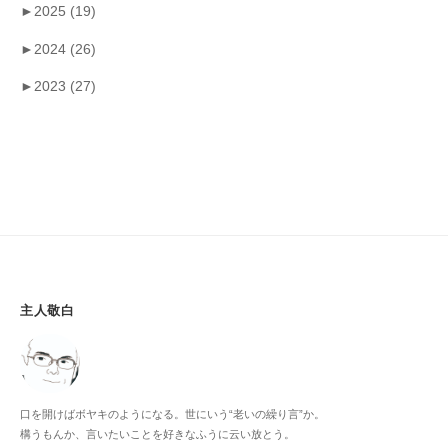
►
2025
(19)
►
2024
(26)
►
2023
(27)
主人敬白
口を開けばボヤキのようになる。世にいう“老いの繰り言”か。
構うもんか、言いたいことを好きなふうに云い放とう。