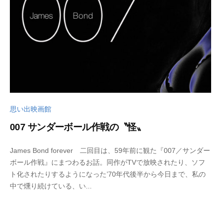
a
d
o
思い出映画館
007 サンダーボール作戦の〝怪〟
2
b
James Bond forever 二回目は、59年前に観た『007／サンダー
0
y
ボール作戦』にまつわるお話。同作がTVで放映されたり、ソフ
2
w
ト化されたりするようになった’70年代後半から今日まで、私の
5
p
中で燻り続けている、い...
年
_
2
b
月
u