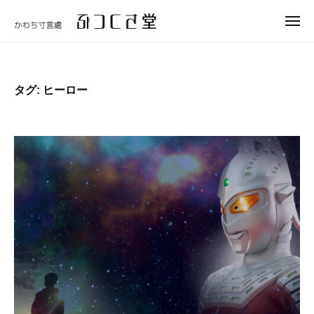
ュ
コ
つ
ー
メ
ン
く
ニ
ぶ
テ
さ
ュ
つ
ー
堂
ン
く
ツ
タグ:
ヒーロー
さ
へ
堂
ス
キ
ッ
プ