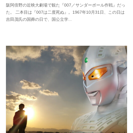
0
y
阪阿倍野の近映大劇場で観た『007／サンダーボール作戦』だっ
2
w
た。 二本目は『007は二度死ぬ』。1967年10月31日、この日は
5
p
吉田茂氏の国葬の日で、国公立学...
年
_
1
b
月
u
2
t
9
s
日
u
k
u
s
a
d
o