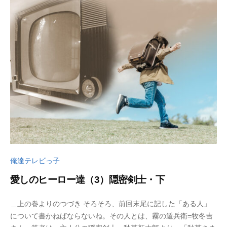
6
u
日
k
u
s
a
d
o
俺達テレビっ子
愛しのヒーロー達（3）隠密剣士・下
2
b
＿上の巻よりのつづき そろそろ、前回末尾に記した「ある人」
0
y
について書かねばならないね。その人とは、霧の遁兵衛=牧冬吉
2
w