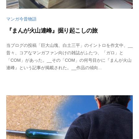
マンガ今昔物語
『まんが火山連峰』掘り起こしの旅
2
b
当ブログの投稿「巨大山塊、白土三平」のイントロを作文中、__
0
y
昔々、コアなマンガファン向けの雑誌がふたつ、「ガロ」と
2
w
「COM」があった。__その「COM」の何号目かに『まんが火山
5
p
連峰』という記事が掲載された。__作品の傾向...
年
_
5
b
月
u
2
t
6
s
日
u
k
u
s
a