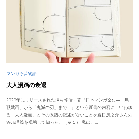
s
a
d
o
マンガ今昔物語
大人漫画の衰退
2
b
2020年にリリースされた澤村修治・著『日本マンガ全史―「鳥
0
y
獣戯画」から「鬼滅の刃」まで―』という新書の内容に、いわゆ
2
w
る「大人漫画」とその系譜の記述がないことを夏目房之介さんの
5
p
Web講義を視聴して知った。（※１） 私は、...
年
_
6
b