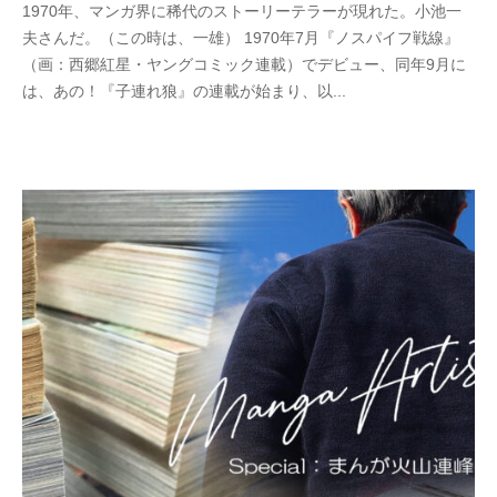
1970年、マンガ界に稀代のストーリーテラーが現れた。小池一
0
y
夫さんだ。（この時は、一雄） 1970年7月『ノスパイフ戦線』
2
w
（画：西郷紅星・ヤングコミック連載）でデビュー、同年9月に
5
p
は、あの！『子連れ狼』の連載が始まり、以...
年
_
5
b
月
u
3
t
1
s
日
u
k
u
s
a
d
o