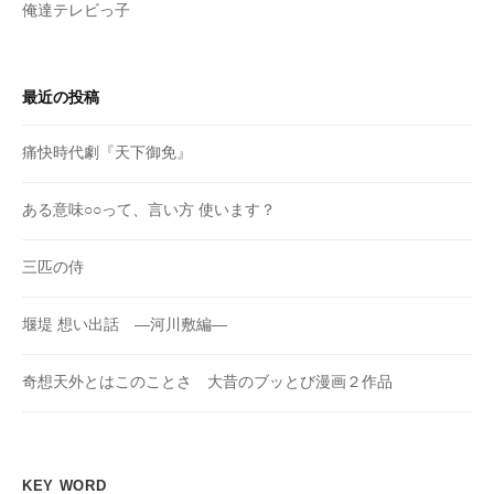
俺達テレビっ子
最近の投稿
痛快時代劇『天下御免』
ある意味○○って、言い方 使います？
三匹の侍
堰堤 想い出話 ―河川敷編―
奇想天外とはこのことさ 大昔のブッとび漫画２作品
KEY WORD