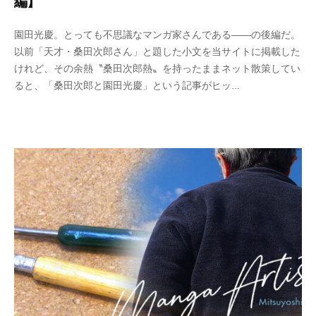
編】
2
b
園田光慶。とっても不思議なマンガ家さんである――の後編だ。
0
y
以前「天才・桑田次郎さん」と題した小文を当サイトに掲載した
2
w
けれど、その余熱〝桑田次郎熱〟を持ったままネット散策してい
5
p
ると、「桑田次郎と園田光慶」という記事がヒッ...
年
_
9
b
月
u
3
t
0
s
日
u
k
u
s
a
d
o