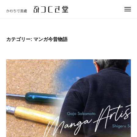
ュ
コ
つ
ー
メ
ン
く
ニ
ぶ
テ
さ
ュ
つ
ー
堂
ン
く
ツ
カテゴリー:
マンガ今昔物語
さ
へ
堂
ス
キ
ッ
プ