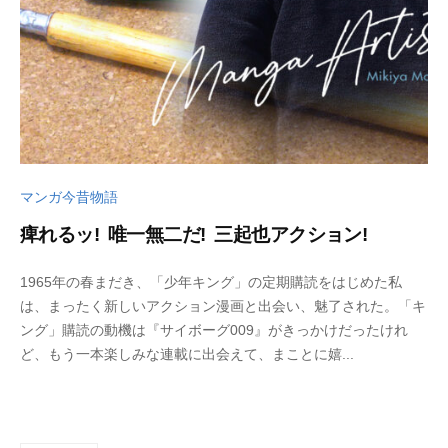
d
o
マンガ今昔物語
痺れるッ! 唯一無二だ! 三起也アクション!
2
b
1965年の春まだき、「少年キング」の定期購読をはじめた私
0
y
は、まったく新しいアクション漫画と出会い、魅了された。「キ
2
w
ング」購読の動機は『サイボーグ009』がきっかけだったけれ
4
p
ど、もう一本楽しみな連載に出会えて、まことに嬉...
年
_
1
b
2
u
月
t