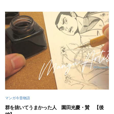
2
u
月
t
3
s
0
u
日
k
u
s
a
d
o
マンガ今昔物語
群を抜いてうまかった人 園田光慶・賛 【後