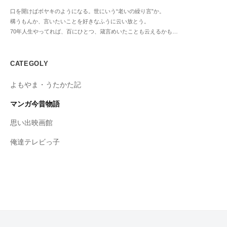
口を開けばボヤキのようになる。世にいう“老いの繰り言”か。
構うもんか、言いたいことを好きなふうに云い放とう。
70年人生やってれば、百にひとつ、箴言めいたことも云えるかも…
CATEGOLY
よもやま・うたかた記
マンガ今昔物語
思い出映画館
俺達テレビっ子