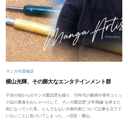
u
s
a
d
o
マンガ今昔物語
横山光輝、その膨大なエンタテインメント群
2
b
子供の頃からのマンガ愛読歴を綴り、70年代の劇画や青年コミッ
0
y
ク誌の驀進をおしゃべりして、マンガ愛読歴“少年期編”を終えた
2
w
気になっていた私、とんでもない大物作家について記事を立てて
5
p
いないことに気づいてしまった。―巨匠・横山...
年
_
1
b