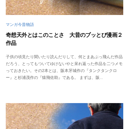
マンガ今昔物語
奇想天外とはこのことさ 大昔のブッとび漫画２
作品
2
b
子供の頃見たり聞いたり読んだりして、何とまあぶっ飛んだ作品
0
y
だろう、とってもついてゆけないやと呆れ返った作品を二つメモ
2
w
っておきたい。その2本とは、阪本牙城作の『タンクタンクロ
6
p
ー』と杉浦茂作の『猿飛佐助』である。 まずは、阪...
年
_
5
b
月
u
2
t
3
s
日
u
k