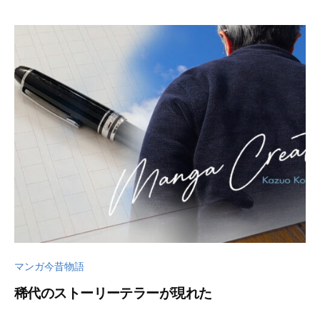
月
u
3
t
0
s
日
u
k
u
s
a
d
o
マンガ今昔物語
稀代のストーリーテラーが現れた
2
b