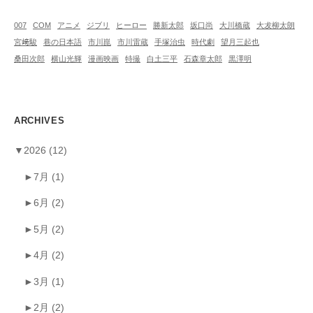
007
COM
アニメ
ジブリ
ヒーロー
勝新太郎
坂口尚
大川橋蔵
大犮柳太朗
宮﨑駿
巷の日本語
市川崑
市川雷蔵
手塚治虫
時代劇
望月三起也
桑田次郎
横山光輝
漫画映画
特撮
白土三平
石森章太郎
黒澤明
ARCHIVES
▼
2026
(12)
►
7月
(1)
►
6月
(2)
►
5月
(2)
►
4月
(2)
►
3月
(1)
►
2月
(2)