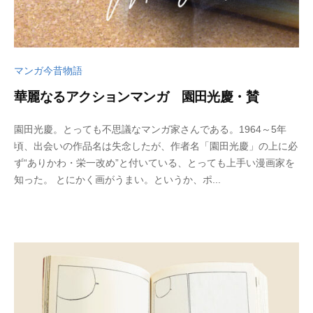
マンガ今昔物語
華麗なるアクションマンガ 園田光慶・賛
2
b
園田光慶。とっても不思議なマンガ家さんである。1964～5年
0
y
頃、出会いの作品名は失念したが、作者名「園田光慶」の上に必
2
w
ず“ありかわ・栄一改め”と付いている、とっても上手い漫画家を
5
p
知った。 とにかく画がうまい。というか、ポ...
年
_
8
b
月
u
3
t
0
s
日
u
k
u