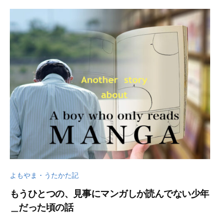
2
t
9
s
日
u
k
u
s
a
d
o
よもやま・うたかた記
もうひとつの、見事にマンガしか読んでない少年
＿だった頃の話