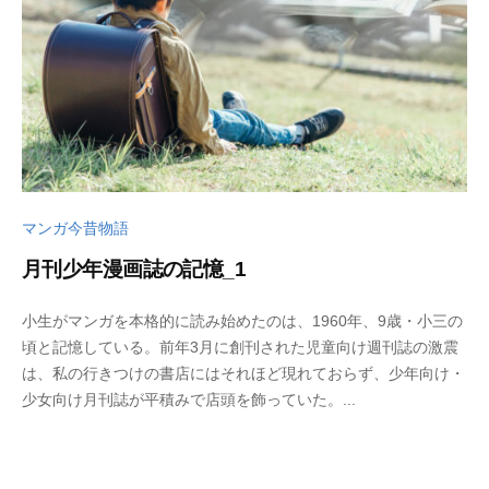
a
d
o
マンガ今昔物語
月刊少年漫画誌の記憶_1
2
b
小生がマンガを本格的に読み始めたのは、1960年、9歳・小三の
0
y
頃と記憶している。前年3月に創刊された児童向け週刊誌の激震
2
w
は、私の行きつけの書店にはそれほど現れておらず、少年向け・
3
p
少女向け月刊誌が平積みで店頭を飾っていた。...
年
_
8
b
月
u