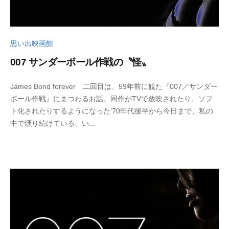
思い出映画館
007 サンダーボール作戦の〝怪〟
2
b
James Bond forever 二回目は、59年前に観た『007／サンダー
0
y
ボール作戦』にまつわるお話。同作がTVで放映されたり、ソフ
2
w
ト化されたりするようになった’70年代後半から今日まで、私の
5
p
中で燻り続けている、い...
年
_
2
b
月
u
2
t
7
s
日
u
k
u
s