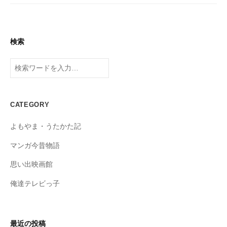
2
t
3
s
日
u
k
検索
u
検
s
索
a
d
o
CATEGORY
よもやま・うたかた記
マンガ今昔物語
思い出映画館
俺達テレビっ子
最近の投稿