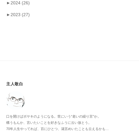
►
2024
(26)
►
2023
(27)
主人敬白
口を開けばボヤキのようになる。世にいう“老いの繰り言”か。
構うもんか、言いたいことを好きなふうに云い放とう。
70年人生やってれば、百にひとつ、箴言めいたことも云えるかも…