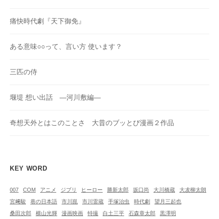
痛快時代劇『天下御免』
ある意味○○って、言い方 使います？
三匹の侍
堰堤 想い出話 ―河川敷編―
奇想天外とはこのことさ 大昔のブッとび漫画２作品
KEY WORD
007
COM
アニメ
ジブリ
ヒーロー
勝新太郎
坂口尚
大川橋蔵
大犮柳太朗
宮﨑駿
巷の日本語
市川崑
市川雷蔵
手塚治虫
時代劇
望月三起也
桑田次郎
横山光輝
漫画映画
特撮
白土三平
石森章太郎
黒澤明