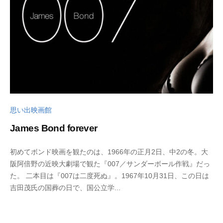
a
d
o
思い出映画館
James Bond forever
2
b
初めてボンド映画を観たのは、1966年の正月2日、中2の冬。大
0
y
阪阿倍野の近映大劇場で観た『007／サンダーボール作戦』だっ
2
w
た。 二本目は『007は二度死ぬ』。1967年10月31日、この日は
5
p
吉田茂氏の国葬の日で、国公立学...
年
_
1
b
月
u