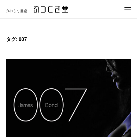
ュ
コ
つ
ー
メ
ン
く
ニ
ぶ
テ
さ
ュ
つ
ー
堂
ン
く
ツ
タグ:
007
さ
へ
堂
ス
キ
ッ
プ