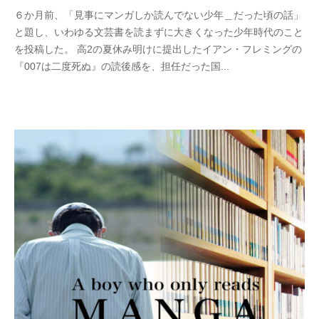
2
b
６か月前、「見事にマンガしか読んでない少年＿だった頃の話」
0
y
と題し、いわゆる文芸書を読まずに大きくなった少年時代のこと
2
w
を投稿した。 高2の夏休み明けに提出したイアン・フレミングの
4
p
『007は二度死ぬ』の読後感を、担任だった国...
年
_
1
b
1
u
月
t
3
s
0
u
日
k
u
s
a
d
o