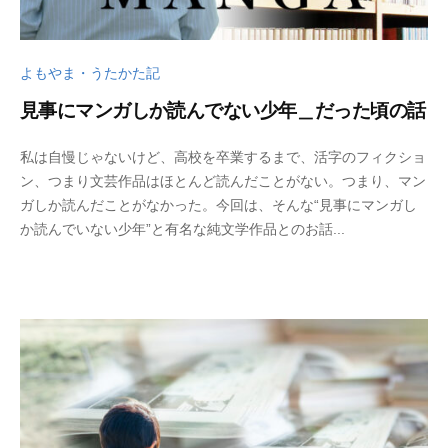
よもやま・うたかた記
見事にマンガしか読んでない少年＿だった頃の話
2
b
私は自慢じゃないけど、高校を卒業するまで、活字のフィクショ
0
y
ン、つまり文芸作品はほとんど読んだことがない。つまり、マン
2
w
ガしか読んだことがなかった。今回は、そんな“見事にマンガし
4
p
か読んでいない少年”と有名な純文学作品とのお話...
年
_
5
b
月
u
1
t
8
s
日
u
k
u
s