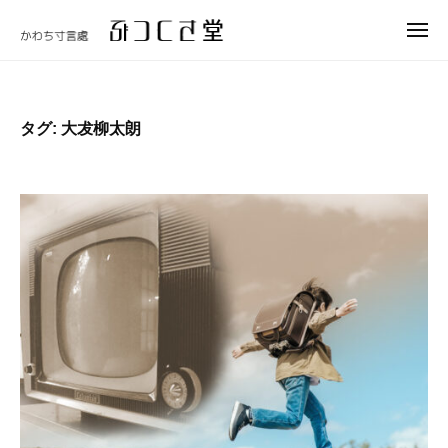
ュ
コ
つ
ー
メ
ン
く
ニ
ぶ
テ
さ
ュ
つ
ー
堂
ン
く
ツ
タグ:
大犮柳太朗
さ
へ
堂
ス
キ
ッ
プ