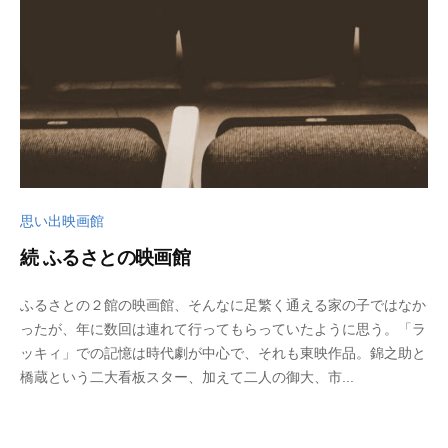
a
d
o
思い出映画館
続 ふるさとの映画館
2
b
ふるさとの２館の映画館、そんなに足繁く通える家の子ではなか
0
y
ったが、年に数回は連れて行ってもらっていたように思う。「ラ
2
w
ッキィ」での記憶は時代劇が中心で、それも東映作品。錦之助と
3
p
橋蔵という二大看板スター、加えて二人の御大、市...
年
_
4
b
月
u