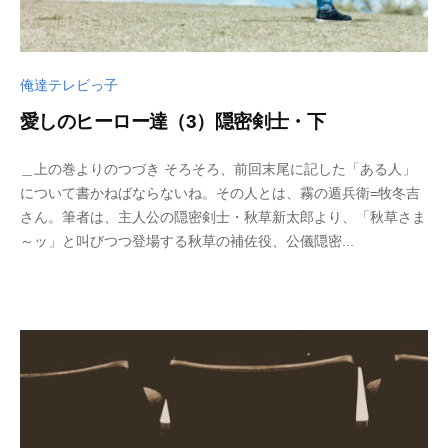
俺達テレビっ子
愛しのヒーロー達（3）隠密剣士・下
2
b
＿上の巻よりのつづき そろそろ、前回末尾に記した「ある人」
0
y
について書かねばならないね。その人とは、霧の遁兵衛=牧冬吉
2
w
さん。筆者は、主人公の隠密剣士・秋草新太郎より、「秋草さま
3
p
～ッ」と叫びつつ登場する秋草の補佐役、公儀隠密...
年
_
9
b
月
u
2
t
6
s
日
u
k
u
s