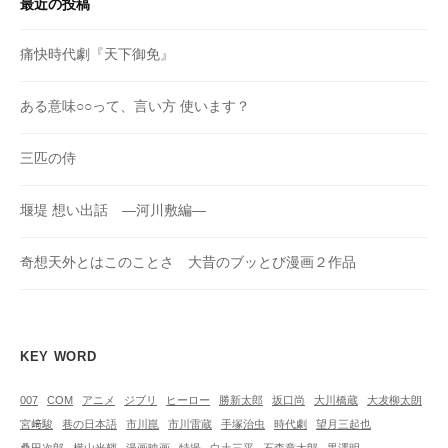
最近の投稿
痛快時代劇『天下御免』
ある意味○○って、言い方 使います？
三匹の侍
堰堤 想い出話 ―河川敷編―
奇想天外とはこのことさ 大昔のブッとび漫画２作品
KEY WORD
007
COM
アニメ
ジブリ
ヒーロー
勝新太郎
坂口尚
大川橋蔵
大犮柳太朗
宮﨑駿
巷の日本語
市川崑
市川雷蔵
手塚治虫
時代劇
望月三起也
桑田次郎
横山光輝
漫画映画
特撮
白土三平
石森章太郎
黒澤明