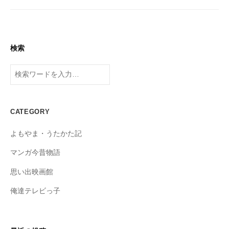
2
t
7
s
日
u
k
検索
u
検
s
索
a
d
o
CATEGORY
よもやま・うたかた記
マンガ今昔物語
思い出映画館
俺達テレビっ子