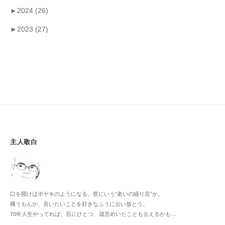
►
2024
(26)
►
2023
(27)
主人敬白
口を開けばボヤキのようになる。世にいう“老いの繰り言”か。
構うもんか、言いたいことを好きなふうに云い放とう。
70年人生やってれば、百にひとつ、箴言めいたことも云えるかも…