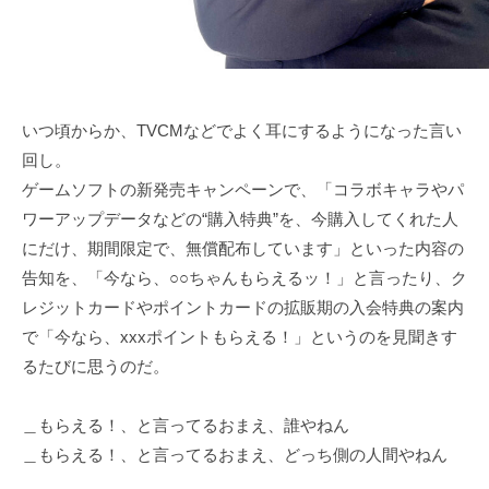
日
u
k
u
s
a
いつ頃からか、TVCMなどでよく耳にするようになった言い
d
回し。
o
ゲームソフトの新発売キャンペーンで、「コラボキャラやパ
ワーアップデータなどの“購入特典”を、今購入してくれた人
にだけ、期間限定で、無償配布しています」といった内容の
告知を、「今なら、○○ちゃんもらえるッ！」と言ったり、ク
レジットカードやポイントカードの拡販期の入会特典の案内
で「今なら、xxxポイントもらえる！」というのを見聞きす
るたびに思うのだ。
＿もらえる！、と言ってるおまえ、誰やねん
＿もらえる！、と言ってるおまえ、どっち側の人間やねん