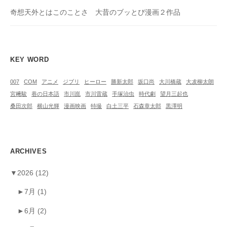
奇想天外とはこのことさ 大昔のブッとび漫画２作品
KEY WORD
007
COM
アニメ
ジブリ
ヒーロー
勝新太郎
坂口尚
大川橋蔵
大犮柳太朗
宮﨑駿
巷の日本語
市川崑
市川雷蔵
手塚治虫
時代劇
望月三起也
桑田次郎
横山光輝
漫画映画
特撮
白土三平
石森章太郎
黒澤明
ARCHIVES
▼
2026
(12)
►
7月
(1)
►
6月
(2)