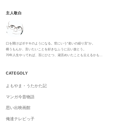
主人敬白
口を開けばボヤキのようになる。世にいう“老いの繰り言”か。
構うもんか、言いたいことを好きなふうに云い放とう。
70年人生やってれば、百にひとつ、箴言めいたことも云えるかも…
CATEGOLY
よもやま・うたかた記
マンガ今昔物語
思い出映画館
俺達テレビっ子