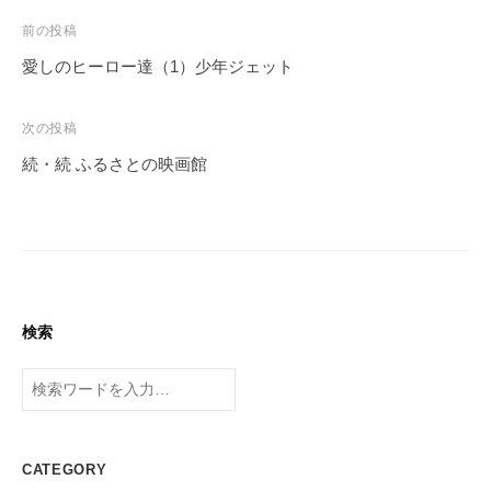
投
前の投稿
稿
愛しのヒーロー達（1）少年ジェット
ナ
ビ
次の投稿
ゲ
続・続 ふるさとの映画館
ー
シ
ョ
ン
検索
検
索
CATEGORY