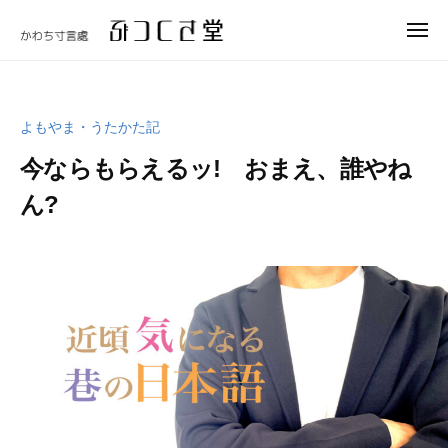
ュ
コ
つ
ー
メ
ン
く
ニ
ぶ
テ
さ
ュ
つ
ー
堂
ン
く
ツ
よもやま・うたかた記
さ
へ
今ならもらえるッ! おまえ、誰やね
堂
ス
ん?
キ
ッ
2
b
プ
0
y
2
w
3
p
年
_
4
b
月
u
3
t
0
s