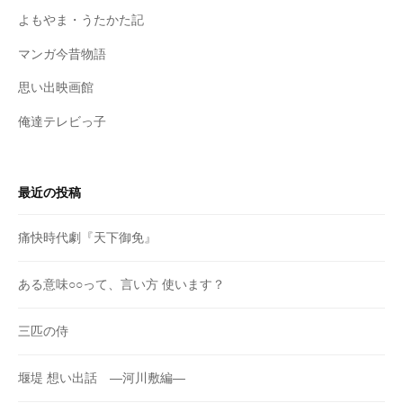
よもやま・うたかた記
マンガ今昔物語
思い出映画館
俺達テレビっ子
最近の投稿
痛快時代劇『天下御免』
ある意味○○って、言い方 使います？
三匹の侍
堰堤 想い出話 ―河川敷編―