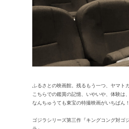
2
t
6
s
日
u
k
u
s
a
d
o
ふるさとの映画館。残るもう一つ、ヤマト
こちらでの鑑賞の記憶、いやいや、体験は
なんちゅうても東宝の特撮映画がいちばん
ゴジラシリーズ第三作『キングコング対ゴ
ラ』。