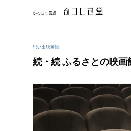
コ
つ
く
ン
ぶ
さ
テ
堂
つ
ン
く
ツ
思い出映画館
へ
さ
ス
堂
続・続 ふるさとの映画
キ
ッ
2
b
プ
0
y
2
w
3
p
年
_
5
b
月
u