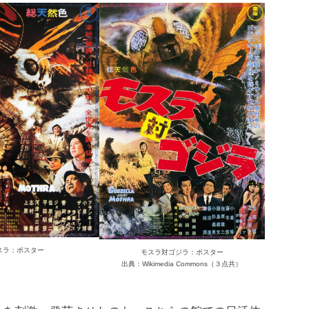
スラ：ポスター
モスラ対ゴジラ：ポスター
出典：Wikimedia Commons（３点共）