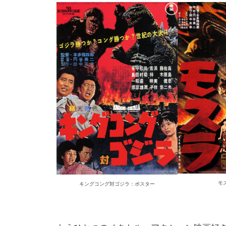
モ
キングコング対ゴジラ：ポスター