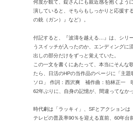
何度か観て、錠さんにも親近感を抱くよう
演していると、そちらもしっかりと応援する
の銃（ガン）』など）。
付記すると、『波濤を越える…』は、シリ
うスイッチが入ったのか、エンディングに
出しの部分だけをずっと覚えていた。
この一文を書くにあたって、本当にそんな
たら、日活のHPの当作品のページに「主題
ソロ」 作詞：西沢爽 補作曲：狛林正一 
62年ぶりに、自身の記憶が、間違ってなか
時代劇は「ラッキィ」、SFとアクションは
テレビの普及率90％を迎える直前、60年台