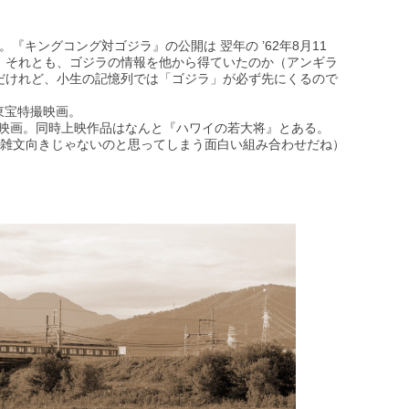
。『キングコング対ゴジラ』の公開は 翌年の ’62年8月11
。それとも、ゴジラの情報を他から得ていたのか（アンギラ
だけれど、小生の記憶列では「ゴジラ」が必ず先にくるので
た東宝特撮映画。
ラー映画。同時上映作品はなんと『ハワイの若大将』とある。
ろ雑文向きじゃないのと思ってしまう面白い組み合わせだね）