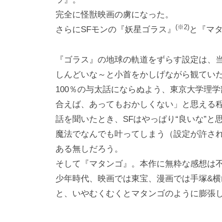
完全に怪獣映画の虜になった。
(※2)
さらにSFモンの『妖星ゴラス』
と『マ
『ゴラス』の地球の軌道をずらす設定は、
しんどいな～と小首をかしげながら観てい
100％の与太話にならぬよう、東京大学理
合えば、あってもおかしくない」と思える程
話を聞いたとき、SFはやっぱり“良いな”と
魔法でなんでも叶ってしまう（設定が許され
ある無しだろう。
そして『マタンゴ』。本作に無粋な感想は
少年時代、映画では東宝、漫画では手塚&横
と、いやむくむくとマタンゴのように膨張