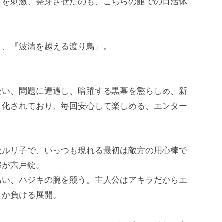
きを刺激、発芽させたのも、こちらの館での日活体
』、『波濤を越える渡り鳥』。
会い、問題に遭遇し、暗躍する黒幕を懲らしめ、新
ト化されており、毎回安心して楽しめる、エンター
丘ルリ子で、いっつも現れる最初は敵方の用心棒で
郎が宍戸錠。
あい、ハジキの腕を競う。主人公はアキラだからエ
うか負ける展開。