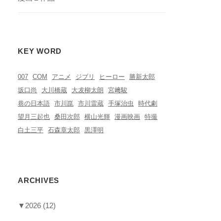
KEY WORD
007
COM
アニメ
ジブリ
ヒーロー
勝新太郎
坂口尚
大川橋蔵
大犮柳太朗
宮﨑駿
巷の日本語
市川崑
市川雷蔵
手塚治虫
時代劇
望月三起也
桑田次郎
横山光輝
漫画映画
特撮
白土三平
石森章太郎
黒澤明
ARCHIVES
▼
2026
(12)