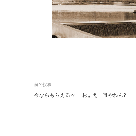
投
前の投稿
稿
今ならもらえるッ! おまえ、誰やねん?
ナ
ビ
ゲ
ー