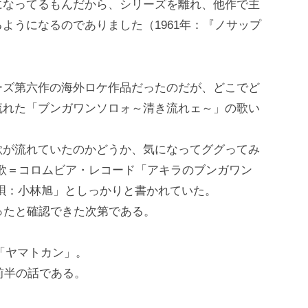
になってるもんだから、シリーズを離れ、他作で主
ようになるのでありました（1961年：『ノサップ
ーズ第六作の海外ロケ作品だったのだが、どこでど
流れた「ブンガワンソロォ～清き流れェ～」の歌い
歌が流れていたのかどうか、気になってググってみ
歌＝コロムビア・レコード「アキラのブンガワン
唄：小林旭」としっかりと書かれていた。
ったと確認できた次第である。
「ヤマトカン」。
前半の話である。