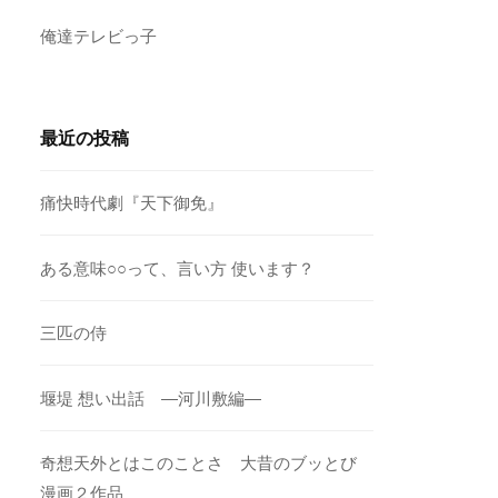
俺達テレビっ子
最近の投稿
痛快時代劇『天下御免』
ある意味○○って、言い方 使います？
三匹の侍
堰堤 想い出話 ―河川敷編―
奇想天外とはこのことさ 大昔のブッとび
漫画２作品