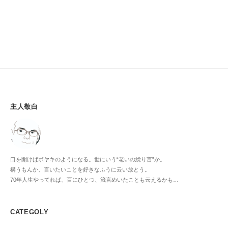
主人敬白
口を開けばボヤキのようになる。世にいう“老いの繰り言”か。
構うもんか、言いたいことを好きなふうに云い放とう。
70年人生やってれば、百にひとつ、箴言めいたことも云えるかも…
CATEGOLY