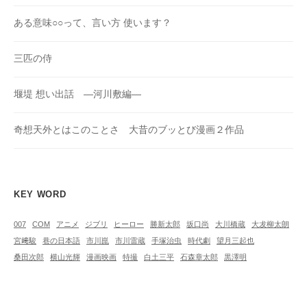
ある意味○○って、言い方 使います？
三匹の侍
堰堤 想い出話 ―河川敷編―
奇想天外とはこのことさ 大昔のブッとび漫画２作品
KEY WORD
007
COM
アニメ
ジブリ
ヒーロー
勝新太郎
坂口尚
大川橋蔵
大犮柳太朗
宮﨑駿
巷の日本語
市川崑
市川雷蔵
手塚治虫
時代劇
望月三起也
桑田次郎
横山光輝
漫画映画
特撮
白土三平
石森章太郎
黒澤明