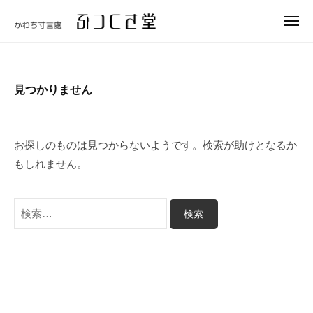
ュ
コ
つ
ー
メ
ン
く
ニ
ぶ
テ
さ
ュ
つ
ー
堂
ン
く
ツ
見つかりません
さ
へ
堂
ス
キ
お探しのものは見つからないようです。検索が助けとなるか
ッ
もしれません。
プ
検
索: